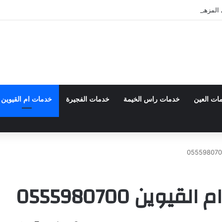
 0555980700 – خصم30%
ات العين
خدمات راس الخيمة
خدمات الفجيرة
خدمات ام القيوين
ين 0555980700