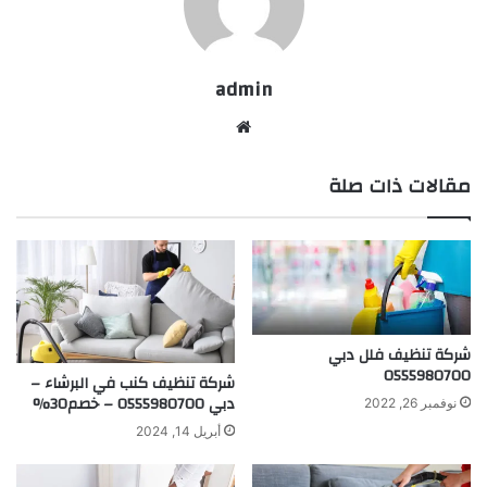
admin
موقع
الويب
مقالات ذات صلة
شركة تنظيف فلل دبي
0555980700
شركة تنظيف كنب في البرشاء –
دبي 0555980700 – خصم30%
نوفمبر 26, 2022
أبريل 14, 2024