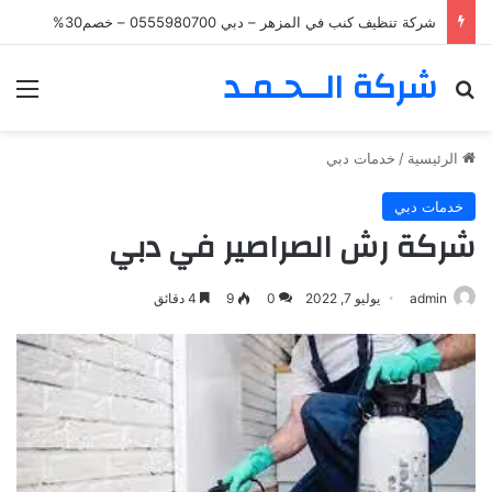
شركة تنظيف كنب في المزهر – دبي 0555980700 – خصم30%
شركة الــحـمـد
بحث عن
الق
الرئيسية
/
خدمات دبي
خدمات دبي
شركة رش الصراصير في دبي
admin
يوليو 7, 2022
0
9
4 دقائق