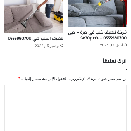
شركة تنظيف كنب في ديرة – دبي
0555980700 – خصم30%
تنظيف الكنب دبي 0555980700
أبريل 14, 2024
نوفمبر 15, 2022
اترك تعليقاً
لن يتم نشر عنوان بريدك الإلكتروني.
الحقول الإلزامية مشار إليها بـ
*
ا
ل
ت
ع
ل