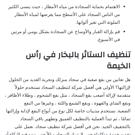
الاهتمام بحماية السجادة من مياه الأمطار ، حيث ينسى الكثير
من الناس السجاد على الأسطح مما يعرضها لمياه الأمطار
الملوثة التي تغير ألوانها.
قم بإزالة الغبار والأوساخ عن السجادة بشكل يومي أو مرتين
في الأسبوع.
تنظيف الستائر بالبخار في رأس
الخيمة
هل تعانين من بقع صعبة في سجاد منزلك وتجربة العديد من الحلول
لإزالتها؟ الأولى هي أفضل شركة لتنظيف السجاد تستخدم حلولاً
متقدمة لإزالة أصعب بقع السجاد ، مثل بقع الشحوم ، وطلاء الأظافر ،
وبقع الشاي والقهوة ، وبقع الشمع واللثة ، وغيرها من البقع
الصعبة. نستخدم مذيبات خاصة لكل نوع من أنواع البقع لإذابة وإزالتها
تمامًا ، ثم تبدأ العملية بالتنظيف العميق وتطهير باقي السجاد
بالتجفيف الجيد. نحن في أفضل شركة تنظيف سجاد. نعمل على
تقديم خدمة متكاملة حتى لا نترك السجاد مبللاً حتى ينمو فيه البكاء أو