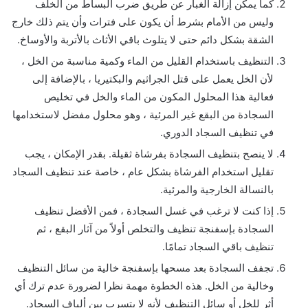
كما يمكن إزالة الغبار عن طريق ضرب البساط من الخلف
وليس من الأمام بشرط أن يكون على فترات وأن يتم ذلك خارج
الشقة بشكل دائم حتى لا يتلوث باقي الأثاث بالأتربة والأوساخ.
التنظيف باستخدام القليل من الماء وكمية مناسبة من الخل ،
لأن الخل يعمل على قتل الجراثيم والبكتيريا ، بالإضافة إلى
فعالية هذا المحلول المكون من الماء والخل في تخليص
السجادة من البقع غير المرئية ، وهو محلول مفضل لاستخدامها
في تنظيف السجاد الدوري.
لا ينصح بتنظيف السجادة بفرشاة ثقيلة. بقدر الإمكان ، يجب
تقليل استخدام الفرشاة بشكل عام ، خاصة عند تنظيف السجاد
بالنسالة الخارجية والمرئية.
إذا كنت لا ترغب في غسل السجادة ، فمن الأفضل تنظيف
السجادة بإسفنجة تنظيف والتخلص أولاً من آثار البقع ، ثم
تنظيف باقي السجاد تمامًا.
تجفف السجادة بعد مسحها بإسفنجة خالية من سائل التنظيف
وخالية من الخل. هذه الخطوة مهمة نظرا لضرورة عدم ترك أي
أثر للخل أو سائل التنظيف لأنه لا يتسرب بين ألياف السجاد.