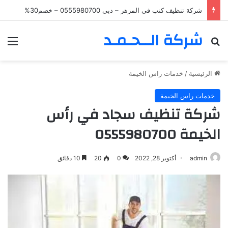
شركة تنظيف كنب في المزهر – دبي 0555980700 – خصم30%
شركة الــحـمـد
بحث عن
الق
الرئيسية
/
خدمات راس الخيمة
خدمات راس الخيمة
شركة تنظيف سجاد في رأس
الخيمة 0555980700
admin
أكتوبر 28, 2022
0
20
10 دقائق