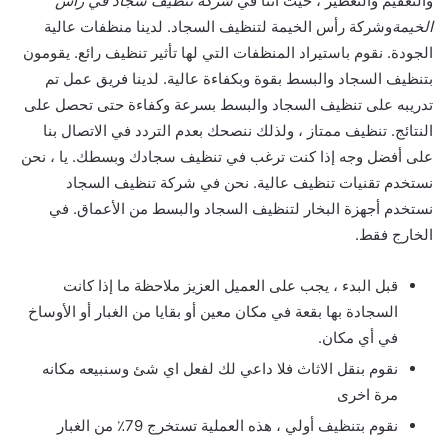
والتعقيم والتعطير ، حيث أننا في
شركة تنظيف سجاد في رأس
الخيمة
وشركة رأس الخيمة لتنظيف السجاد. لدينا منظفات عالية
الجودة. نقوم باستيراد المنظفات التي لها تأثير تنظيف رائع. يقومون
بتنظيف السجاد والبسط بقوة وبكفاءة عالية. لدينا فريق عمل تم
تدريبه على تنظيف السجاد والبسط بسرعة وكفاءة حتى تحصل على
النتائج. تنظيف ممتاز ، ولذلك ننصحك بعدم التردد في الاتصال بنا
على أفضل وجه إذا كنت ترغب في تنظيف سجادك وبسطك. يا ، نحن
نستخدم تقنيات تنظيف عالية. نحن في شركة تنظيف السجاد
نستخدم أجهزة البخار لتنظيف السجاد والبسط من الأعماق. في
الخارج فقط.
قبل البدء ، يجب على العميل العزيز ملاحظة ما إذا كانت
السجادة بها بقعة في مكان معين أو بقايا من الغبار أو الأوساخ
في أي مكان.
نقوم بنقل الاثاث فلا داعي لك لفعل اي شئ وسنبيعه مكانه
مرة اخرى
نقوم بتنظيف أولي ، هذه العملية تستخرج 79٪ من الغبار