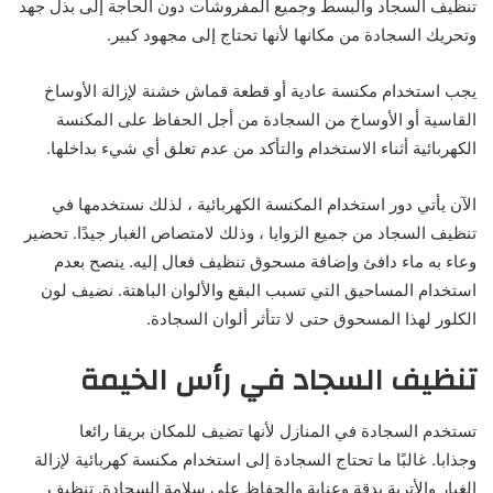
تنظيف السجاد والبسط وجميع المفروشات دون الحاجة إلى بذل جهد
وتحريك السجادة من مكانها لأنها تحتاج إلى مجهود كبير.
يجب استخدام مكنسة عادية أو قطعة قماش خشنة لإزالة الأوساخ
القاسية أو الأوساخ من السجادة من أجل الحفاظ على المكنسة
الكهربائية أثناء الاستخدام والتأكد من عدم تعلق أي شيء بداخلها.
الآن يأتي دور استخدام المكنسة الكهربائية ، لذلك نستخدمها في
تنظيف السجاد من جميع الزوايا ، وذلك لامتصاص الغبار جيدًا. تحضير
وعاء به ماء دافئ وإضافة مسحوق تنظيف فعال إليه. ينصح بعدم
استخدام المساحيق التي تسبب البقع والألوان الباهتة. نضيف لون
الكلور لهذا المسحوق حتى لا تتأثر ألوان السجادة.
تنظيف السجاد في رأس الخيمة
تستخدم السجادة في المنازل لأنها تضيف للمكان بريقا رائعا
وجذابا. غالبًا ما تحتاج السجادة إلى استخدام مكنسة كهربائية لإزالة
الغبار والأتربة بدقة وعناية والحفاظ على سلامة السجادة. تنظيف