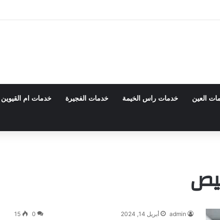
بي 0555980700 – خصم30%
ات العين
خدمات راس الخيمة
خدمات الفجيرة
خدمات ام القيوين
يص
admin
أبريل 14, 2024
0
15