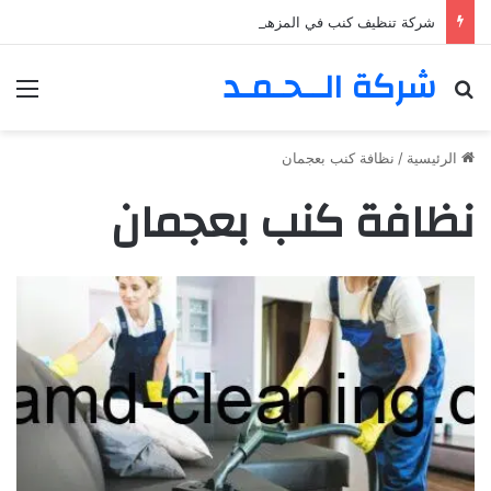
شركة تنظيف كنب في المزهر – دبي 0555980700 – خصم30%
شركة الــحـمـد
بحث عن
الق
الرئيسية
/
نظافة كنب بعجمان
نظافة كنب بعجمان