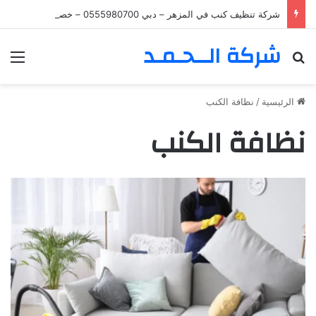
شركة تنظيف كنب في المزهر – دبي 0555980700 – خصم30%
شركة الــحـمـد
بحث عن
الق
الرئيسية
/
نظافة الكنب
نظافة الكنب