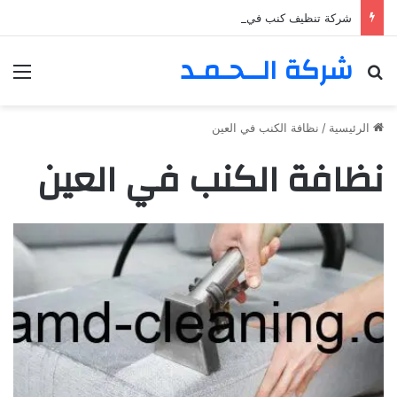
شركة تنظيف كنب في المزهر – دبي 0555980700 – خصم30%
شركة الــحـمـد
بحث عن
الق
الرئيسية
/
نظافة الكنب في العين
نظافة الكنب في العين