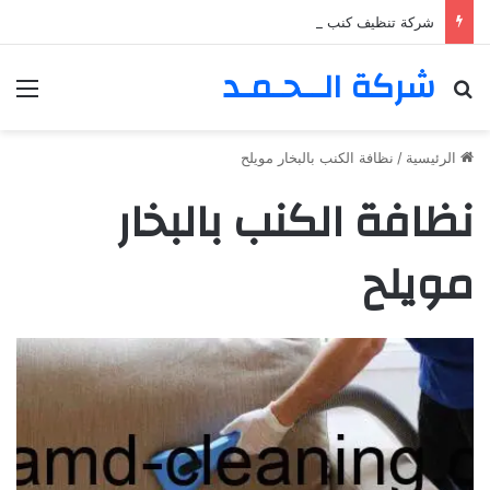
شركة تنظيف كنب في المزهر – دبي 0555980700 – خصم30%
شركة الــحـمـد
بحث عن
الق
الرئيسية
/
نظافة الكنب بالبخار مويلح
نظافة الكنب بالبخار
مويلح