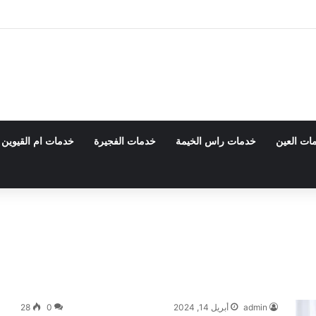
 0555980700 – خصم30%
ات العين
خدمات راس الخيمة
خدمات الفجيرة
خدمات ام القيوين
admin
أبريل 14, 2024
0
28