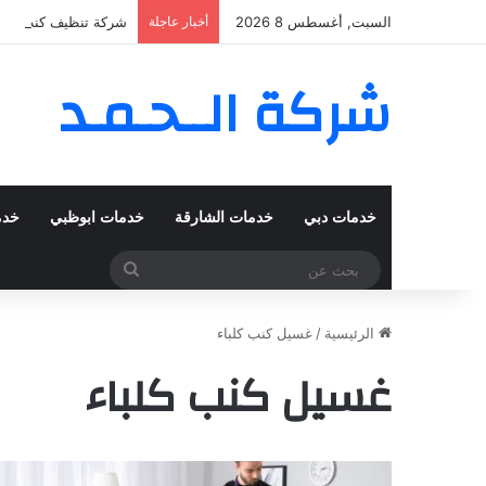
السبت, أغسطس 8 2026
أخبار عاجلة
شركة تنظيف كنب في المزهر – دبي
شركة الــحـمـد
خدمات دبي
خدمات الشارقة
خدمات ابوظبي
خدم
بحث
عن
الرئيسية
/
غسيل كنب كلباء
غسيل كنب كلباء