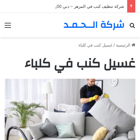
شركة تنظيف كنب في المزهر – دبي 0555980700 – خصم30%
شركة الــحـمـد
بحث عن
الق
الرئيسية
/
غسيل كنب في كلباء
غسيل كنب في كلباء