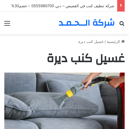
شركة تنظيف كنب في القصيص – دبي 0555980700 – خصم30%
شركة الــحـمـد
بحث عن
الق
الرئيسية
/
غسيل كنب ديرة
غسيل كنب ديرة