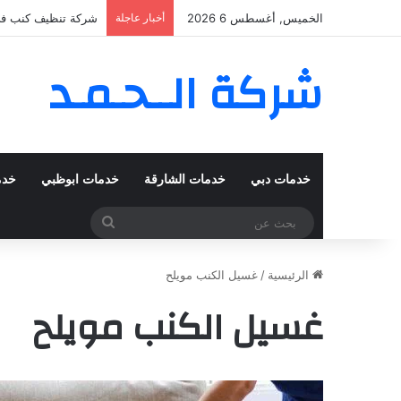
الخميس, أغسطس 6 2026
أخبار عاجلة
شركة تنظيف كنب في المزهر – د
شركة الــحـمـد
خدمات دبي
خدمات الشارقة
خدمات ابوظبي
خدم
بحث
عن
الرئيسية
/
غسيل الكنب مويلح
غسيل الكنب مويلح