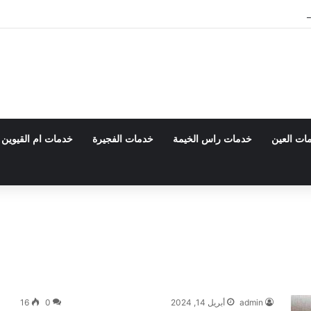
بي 0555980700 – خصم30%
ات العين
خدمات راس الخيمة
خدمات الفجيرة
خدمات ام القيوين
admin
أبريل 14, 2024
0
16