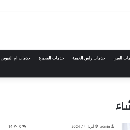
 0555980700 – خصم30%
ات العين
خدمات راس الخيمة
خدمات الفجيرة
خدمات ام القيوين
اء
admin
أبريل 14, 2024
0
14