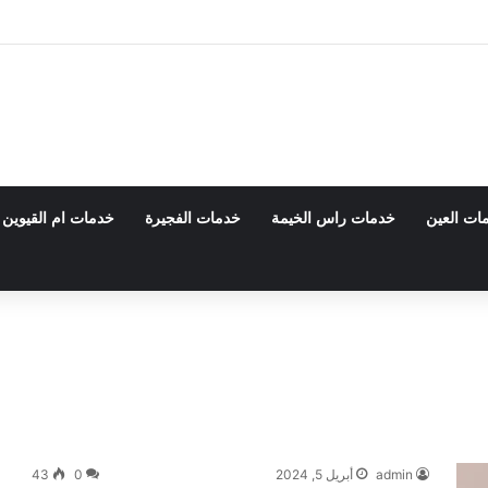
 0555980700 – خصم30%
ات العين
خدمات راس الخيمة
خدمات الفجيرة
خدمات ام القيوين
admin
أبريل 5, 2024
0
43