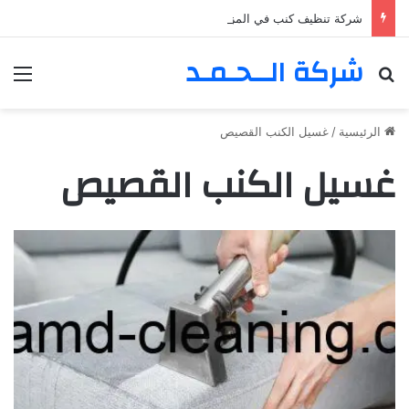
شركة تنظيف كنب في المزهر – دبي 0555980700 – خصم30%
شركة الــحـمـد
بحث عن
الق
الرئيسية
/
غسيل الكنب القصيص
غسيل الكنب القصيص