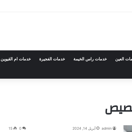
055598070 – خصم30%
ات العين
خدمات راس الخيمة
خدمات الفجيرة
خدمات ام القيوين
قصيص
admin
أبريل 14, 2024
0
15