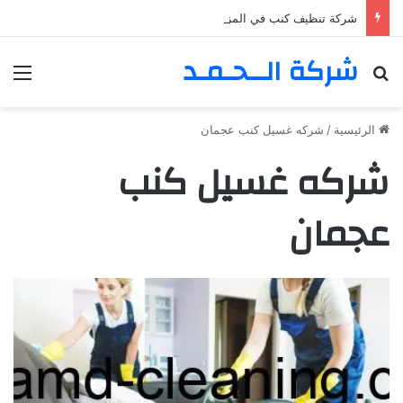
شركة تنظيف كنب في المزهر – دبي 0555980700 – خصم30%
شركة الــحـمـد
بحث عن
الق
الرئيسية
/
شركه غسيل كنب عجمان
شركه غسيل كنب
عجمان