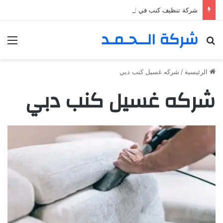
شركة تنظيف كنب في المزهر – دبي 0555980700 – خصم30%
شركة الــحـمـد
بحث عن
الق
الرئيسية
/
شركه غسيل كنب دبي
شركه غسيل كنب دبي