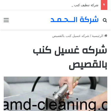
شركة تنظيف كنب في المزهر – دبي 0555980700 – خصم30%
شركة الــحـمـد
بحث عن
الق
الرئيسية
/
شركه غسيل كنب بالقصيص
شركه غسيل كنب
بالقصيص