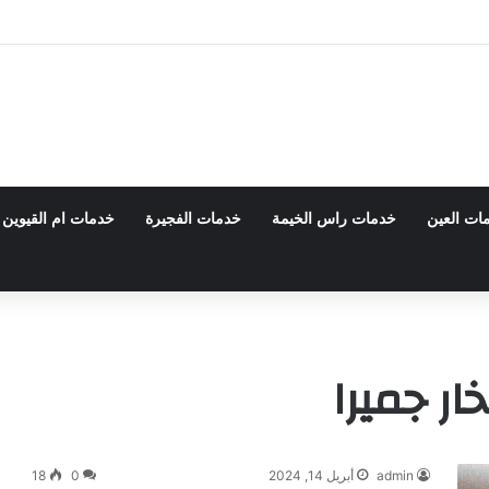
 0555980700 – خصم30%
ات العين
خدمات راس الخيمة
خدمات الفجيرة
خدمات ام القيوين
ر جميرا
admin
أبريل 14, 2024
0
18