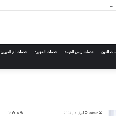
 0555980700 – خصم30%
ات العين
خدمات راس الخيمة
خدمات الفجيرة
خدمات ام القيوين
admin
أبريل 14, 2024
0
28