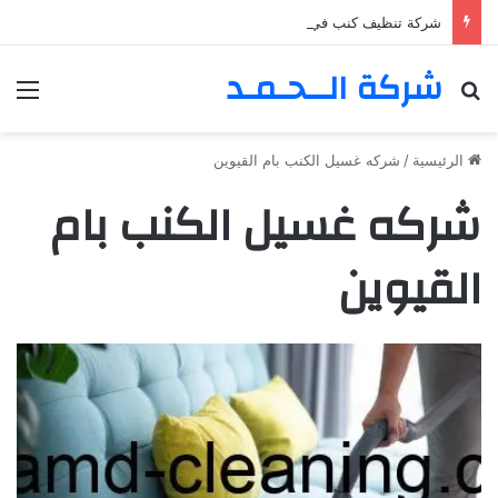
شركة تنظيف كنب في المزهر – دبي 0555980700 – خصم30%
شركة الــحـمـد
بحث عن
الق
الرئيسية
/
شركه غسيل الكنب بام القيوين
شركه غسيل الكنب بام
القيوين