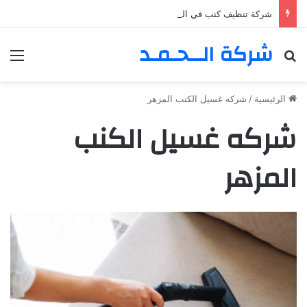
شركة تنظيف كنب في المزهر – دبي 0555980700 – خصم30%
شركة الــحـمـد
بحث عن
الق
الرئيسية
/
شركه غسيل الكنب المزهر
شركه غسيل الكنب
المزهر