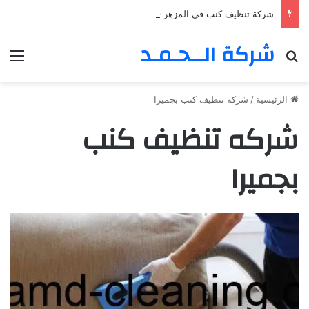
شركة تنظيف كنب في المزهر – دبي 0555980700 – خصم30%
شركة الــحـمـد
بحث عن
الق
الرئيسية
/
شركه تنظيف كنب بجميرا
شركه تنظيف كنب
بجميرا