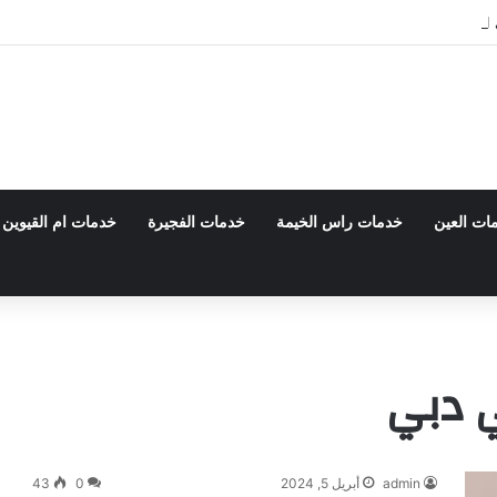
 0555980700 – خصم30%
ات العين
خدمات راس الخيمة
خدمات الفجيرة
خدمات ام القيوين
 دبي
admin
أبريل 5, 2024
0
43