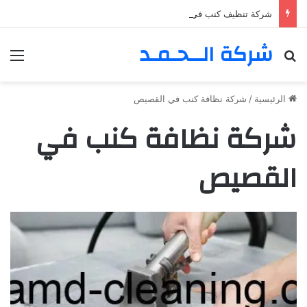
شركة تنظيف كنب في المزهر – دبي 0555980700 – خصم30%
شركة الــحـمـد
بحث عن
الق
الرئيسية
/
شركة نظافة كنب في القصيص
شركة نظافة كنب في
القصيص