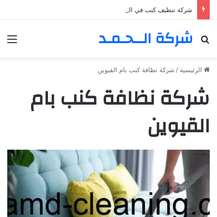
شركة تنظيف كنب في المزهر – دبي 0555980700 – خصم30%
شركة الــحـمـد
بحث عن
الق
الرئيسية
/
شركة نظافة كنب بام القيوين
شركة نظافة كنب بام
القيوين