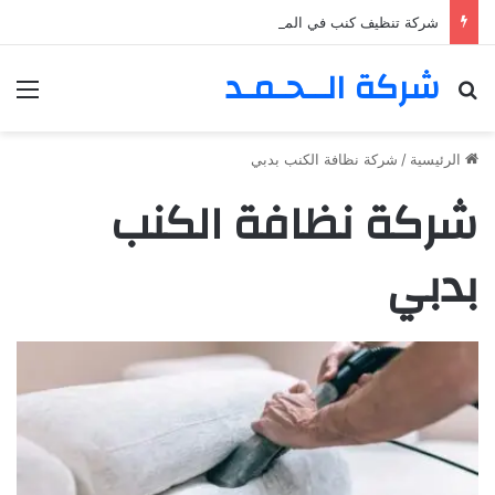
شركة تنظيف كنب في المزهر – دبي 0555980700 – خصم30%
شركة الــحـمـد
بحث عن
الق
الرئيسية
/
شركة نظافة الكنب بدبي
شركة نظافة الكنب
بدبي