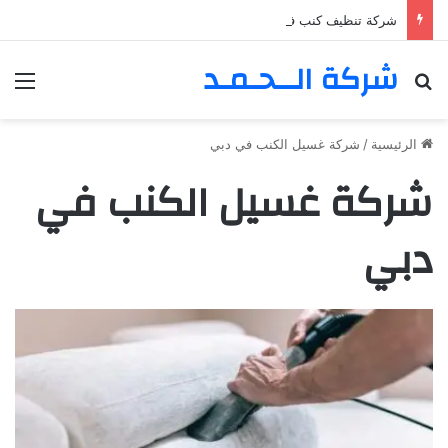
شركة تنظيف كنب في المزهر – دبي 0555980700 – خصم30%
شركة الــحـمـد
بحث عن
الق
الرئيسية
/
شركة غسيل الكنب في دبي
شركة غسيل الكنب في
دبي