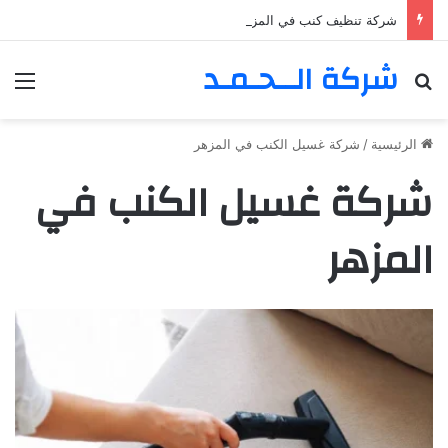
شركة تنظيف كنب في المزهر – دبي 0555980700 – خصم30%
شركة الــحـمـد
بحث عن
الق
الرئيسية
/
شركة غسيل الكنب في المزهر
شركة غسيل الكنب في
المزهر