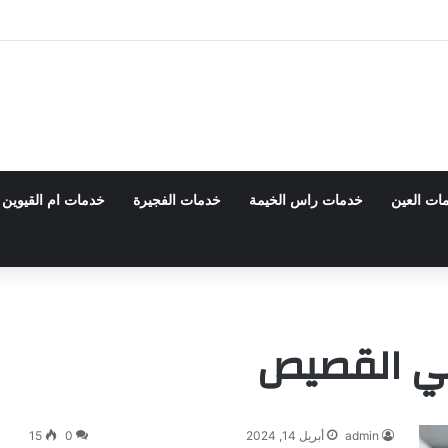
 0555980700 – خصم30%
ات العين
خدمات راس الخيمة
خدمات الفجيرة
خدمات ام القيوين
ي القصيص
admin
أبريل 14, 2024
0
15