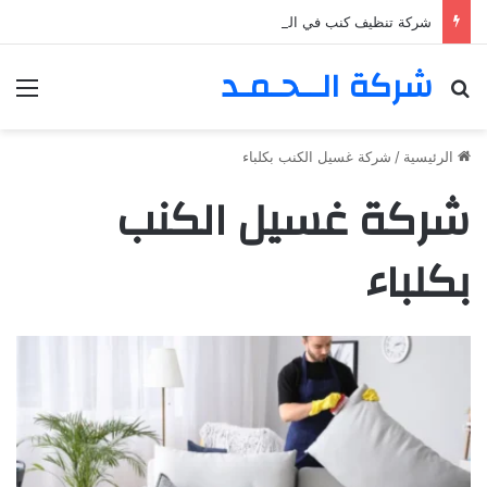
شركة تنظيف كنب في المزهر – دبي 0555980700 – خصم30%
شركة الــحـمـد
بحث عن
الق
الرئيسية
/
شركة غسيل الكنب بكلباء
شركة غسيل الكنب
بكلباء