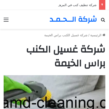
شركة تنظيف كنب في المزهر – دبي 0555980700 – خصم30%
شركة الــحـمـد
بحث عن
الق
الرئيسية
/
شركة غسيل الكنب براس الخيمة
شركة غسيل الكنب
براس الخيمة