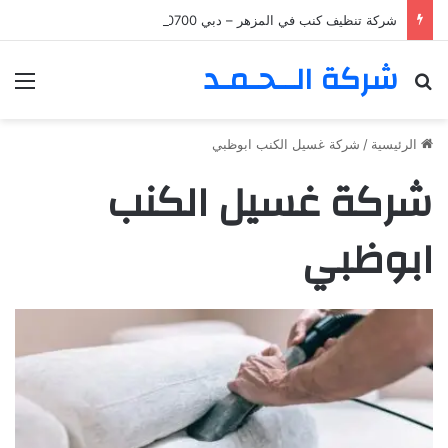
شركة تنظيف كنب في المزهر – دبي 0555980700 – خصم30%
شركة الــحـمـد
بحث عن
الق
الرئيسية
/
شركة غسيل الكنب ابوظبي
شركة غسيل الكنب
ابوظبي