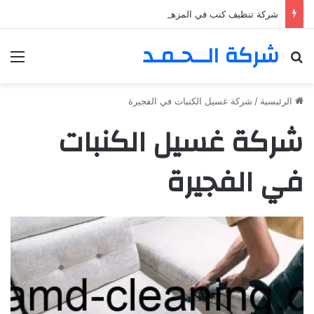
شركة تنظيف كنب في المزهر – دبي 0555980700 – خصم30%
شركة الــحـمـد
بحث عن
الق
الرئيسية
/
شركة غسيل الكنبات في الفجيرة
شركة غسيل الكنبات
في الفجيرة