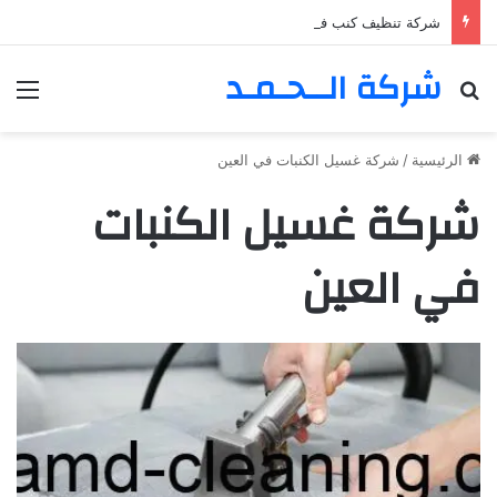
شركة تنظيف كنب في المزهر – دبي 0555980700 – خصم30%
شركة الــحـمـد
بحث عن
الق
الرئيسية
/
شركة غسيل الكنبات في العين
شركة غسيل الكنبات
في العين