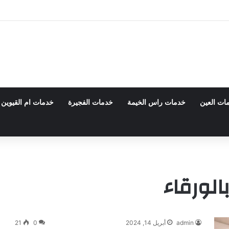
 0555980700 – خصم30%
ات العين
خدمات راس الخيمة
خدمات الفجيرة
خدمات ام القيوين
لورقاء
admin
أبريل 14, 2024
0
21