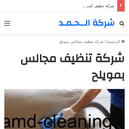
شركة تنظيف كنب في المزهر – دبي 0555980700 – خصم30%
شركة الــحـمـد
بحث عن
الق
الرئيسية
/
شركة تنظيف مجالس بمويلح
شركة تنظيف مجالس
بمويلح