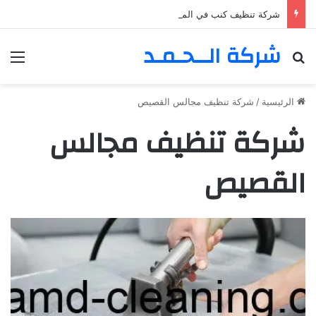
شركة تنظيف كنب في المزهر – دبي 0555980700 – خصم30%
شركة الــحـمـد
بحث عن
الق
الرئيسية
/
شركة تنظيف مجالس القصيص
شركة تنظيف مجالس
القصيص