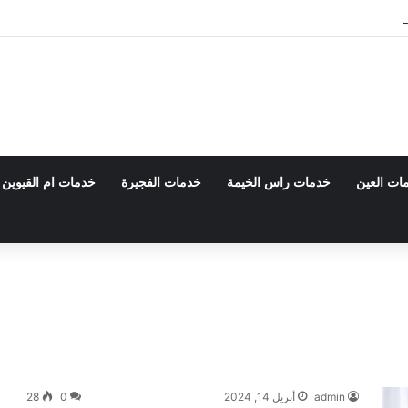
 0555980700 – خصم30%
ات العين
خدمات راس الخيمة
خدمات الفجيرة
خدمات ام القيوين
admin
أبريل 14, 2024
0
28