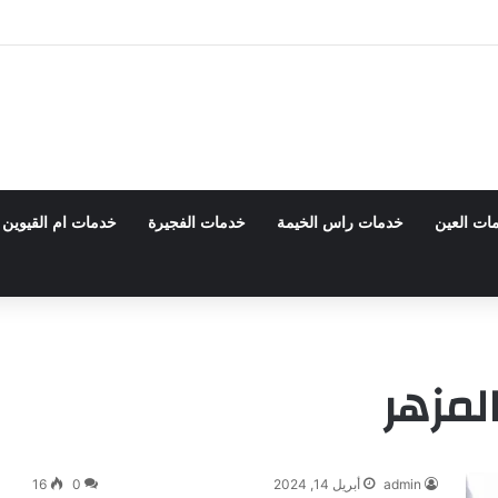
بي 0555980700 – خصم30%
ات العين
خدمات راس الخيمة
خدمات الفجيرة
خدمات ام القيوين
لمزهر
admin
أبريل 14, 2024
0
16