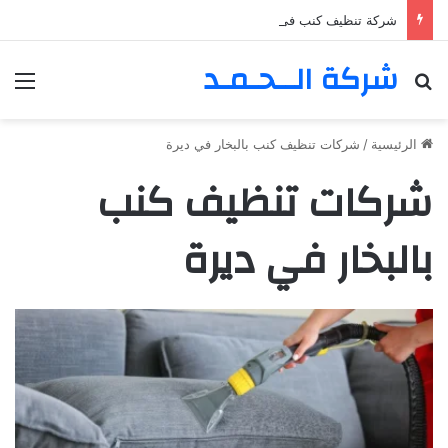
شركة تنظيف كنب في المزهر – دبي 0555980700 – خصم30%
شركة الــحـمـد
بحث عن
الق
الرئيسية
/
شركات تنظيف كنب بالبخار في ديرة
شركات تنظيف كنب
بالبخار في ديرة