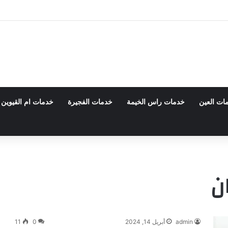
 0555980700 – خصم30%
ات العين
خدمات راس الخيمة
خدمات الفجيرة
خدمات ام القيوين
ن
admin
أبريل 14, 2024
0
11