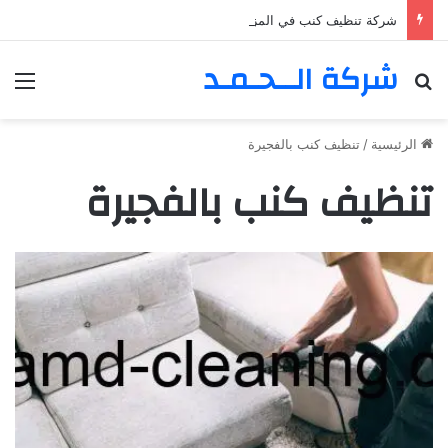
شركة تنظيف كنب في المزهر – دبي 0555980700 – خصم30%
شركة الــحـمـد
بحث عن
الق
الرئيسية
/
تنظيف كنب بالفجيرة
تنظيف كنب بالفجيرة