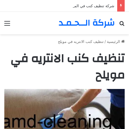
شركة تنظيف كنب في المزهر – دبي 0555980700 – خصم30%
شركة الــحـمـد
بحث عن
الق
الرئيسية
/
تنظيف كنب الانتريه في مويلح
تنظيف كنب الانتريه في
مويلح