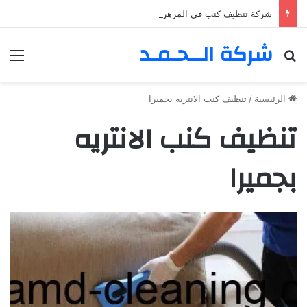
شركة تنظيف كنب في المزهر – دبي 0555980700 – خصم30%
شركة الــحـمـد
بحث عن
الق
الرئيسية
/
تنظيف كنب الانتريه بجميرا
تنظيف كنب الانتريه
بجميرا